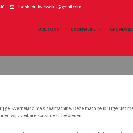
40
loonbedrijfwesselink@gmail.com
OVER ONS
LOONWERK
GRONDVER
rijige Kverneland mais zaaimachine. Deze machine is uitgerust m
unnen wij vloeibare kunstmest toedienen.