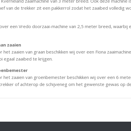
n Kverneland zaaimachine van 3 meter breed. Ook deze machine i
ef van de trekker zit een pakkerrol zodat het zaaibed volledig w
 over een Vredo doorzaai-machine van 2,5 meter breed, waarbij 
an zaaien
r het zaaien van graan beschikken wij over een Fiona zaaimach
i egaal zaaibed te krijgen.
oenbemester
r het zaaien van groenbemester beschikken wij over een 6 meter
trekker of achterop de schijveneg om het gewenste gewas op de j