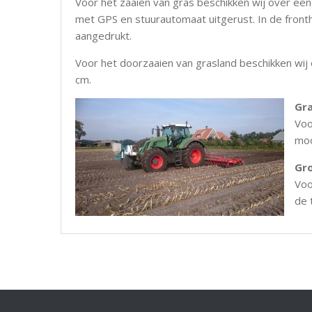
Voor het zaaien van gras beschikken wij over ee
met GPS en stuurautomaat uitgerust. In de fronth
aangedrukt.
Voor het doorzaaien van grasland beschikken wij
cm.
Gra
Voo
moo
Gr
Voo
de 