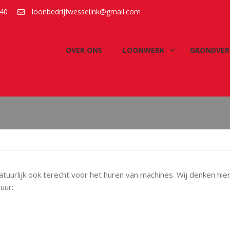
40
loonbedrijfwesselink@gmail.com
OVER ONS
LOONWERK
GRONDVER
atuurlijk ook terecht voor het huren van machines. Wij denken hi
uur: