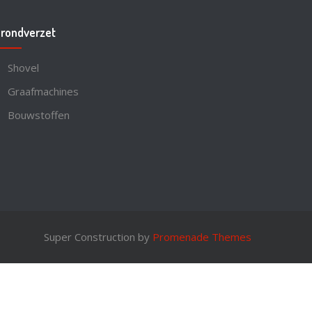
rondverzet
Shovel
Graafmachines
Bouwstoffen
Super Construction by
Promenade Themes