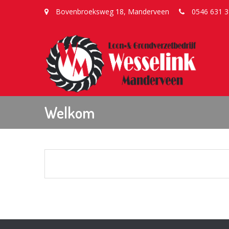
Bovenbroeksweg 18, Manderveen
0546 631 3
Welkom