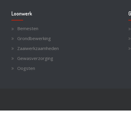
Loonwerk
G
Bemesten
Grondbewerking
Zaaiwerkzaamheden
Gewasverzorging
Oogsten