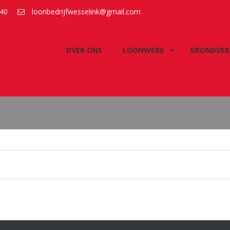
40
loonbedrijfwesselink@gmail.com
OVER ONS
LOONWERK
GRONDVER